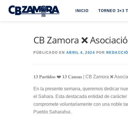
Saltar
INICIO
TORNEO 3×3 
al
contenido
CB Zamora ❌ Asociació
PÚBLICADO EN
ABRIL 4, 2024
POR
REDACCI
𝟏𝟑 𝐏𝐚𝐫𝐭𝐢𝐝𝐨𝐬 ❤️ 𝟏𝟑 𝐂𝐚𝐮𝐬𝐚𝐬 | CB Zamora
En la presente semana, queremos dedicar nues
el Sahara. Esta destacada entidad de carácter b
compromete voluntariamente con una noble ta
Pueblo Saharahui.