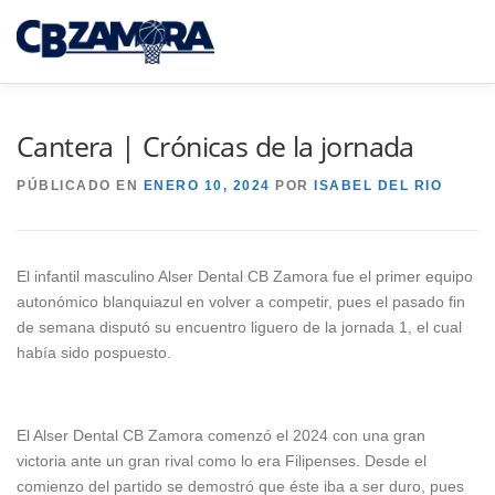
Saltar
al
Menú
contenido
INICIO
TORNEO 3×3 TORO
Cantera | Crónicas de la jornada
PÚBLICADO EN
ENERO 10, 2024
POR
ISABEL DEL RIO
CAJA RURAL CB ZAMORA
El infantil masculino Alser Dental CB Zamora fue el primer equipo
CAMPUS INTERPUEBLOS
CANTERA CBZ
autonómico blanquiazul en volver a competir, pues el pasado fin
de semana disputó su encuentro liguero de la jornada 1, el cual
había sido pospuesto.
NOTICIAS
SEDE VIRTUAL
El Alser Dental CB Zamora comenzó el 2024 con una gran
victoria ante un gran rival como lo era Filipenses. Desde el
comienzo del partido se demostró que éste iba a ser duro, pues