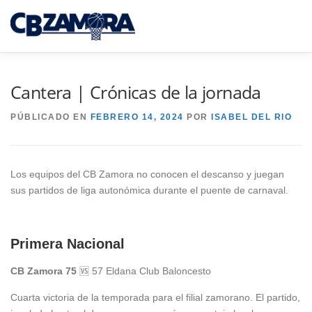
Saltar
al
Menú
contenido
INICIO
TORNEO 3×3 TORO
Cantera | Crónicas de la jornada
PÚBLICADO EN
FEBRERO 14, 2024
POR
ISABEL DEL RIO
CAJA RURAL CB ZAMORA
Los equipos del CB Zamora no conocen el descanso y juegan
CAMPUS INTERPUEBLOS
CANTERA CBZ
sus partidos de liga autonómica durante el puente de carnaval.
NOTICIAS
SEDE VIRTUAL
Primera Nacional
CB Zamora 75
🆚 57 Eldana Club Baloncesto
Cuarta victoria de la temporada para el filial zamorano. El partido,