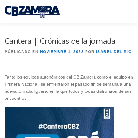
Saltar
al
Menú
contenido
INICIO
TORNEO 3×3 TORO
Cantera | Crónicas de la jornada
PÚBLICADO EN
NOVIEMBRE 1, 2023
POR
ISABEL DEL RIO
CAJA RURAL CB ZAMORA
Tanto los equipos autonómicos del CB Zamora como el equipo en
CAMPUS INTERPUEBLOS
CANTERA CBZ
Primera Nacional, se enfrentaron el pasado fin de semana a una
nueva jornada liguera, en la que todos y todas disfrutaron de sus
encuentros.
NOTICIAS
SEDE VIRTUAL