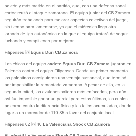
peleón y más metido en el partido, que, con una defensa zonal
cortocircuitó el ataque zamorano. El equipo junior del CB Zamora
seguirán trabajando para mejorar aspectos colectivos del juego,
sin tiempo para lamentarse, ya que el miércoles llega otra
jornada de liga autonómica en la que el equipo tratará de seguir
luchando y compitiendo por mejorar.
Filipenses 🆚
Equus Duri CB Zamora
Los chicos del equipo
cadete Equus Duri CB Zamora
jugaron en
Palencia contra el equipo Filipenses. Desde un primer momento
los palentinos consiguieron una ventaja sustancial, que terminó
por imposibilitar la remontada zamorana. A pesar de ello, en la
segunda mitad, los azulones salieron más enfocados, pero aún
así fue imposible ganar un parcial para estos últimos, los cuales
pelearon contra la diferencia física y las faltas acumuladas, dando
lugar a un marcador de 110-35 a favor del conjunto local.
Filipenses 62 🆚 46
La Valenciana Shock CB Zamora
El
infantil La Valenciana Shock CB Zamora
disputó su jornada