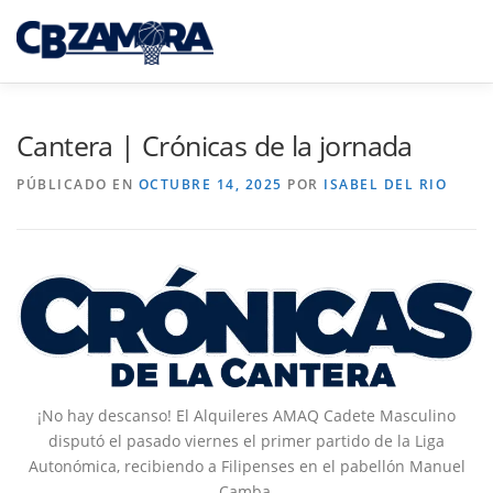
Saltar
al
Menú
contenido
INICIO
TORNEO 3×3 TORO
Cantera | Crónicas de la jornada
PÚBLICADO EN
OCTUBRE 14, 2025
POR
ISABEL DEL RIO
CAJA RURAL CB ZAMORA
CAMPUS INTERPUEBLOS
CANTERA CBZ
NOTICIAS
SEDE VIRTUAL
¡No hay descanso! El Alquileres AMAQ Cadete Masculino
disputó el pasado viernes el primer partido de la Liga
Autonómica, recibiendo a Filipenses en el pabellón Manuel
Camba.