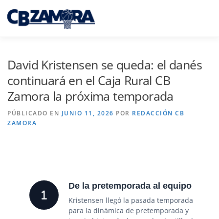
Saltar
al
Menú
contenido
INICIO
TORNEO 3×3 TORO
David Kristensen se queda: el danés
continuará en el Caja Rural CB
Zamora la próxima temporada
CAJA RURAL CB ZAMORA
PÚBLICADO EN
JUNIO 11, 2026
POR
REDACCIÓN CB
ZAMORA
CAMPUS INTERPUEBLOS
CANTERA CBZ
NOTICIAS
SEDE VIRTUAL
De la pretemporada al equipo
Kristensen llegó la pasada temporada
para la dinámica de pretemporada y