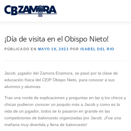
Saltar
al
Menú
contenido
INICIO
TORNEO 3×3 TORO
¡Día de visita en el Obispo Nieto!
PÚBLICADO EN
MAYO 19, 2023
POR
ISABEL DEL RIO
CAJA RURAL CB ZAMORA
Jacob, jugador del Zamora Enamora, se pasó por la clase de
CAMPUS INTERPUEBLOS
CANTERA CBZ
educación física del CEIP Obispo Nieto, para conocer a sus
alumnos y alumnas.
Tras una ronda de explicaciones y preguntas en las q los chicos y
NOTICIAS
SEDE VIRTUAL
chicas pudieron conocer un poquito más a Jacob y como es la
vida de un jugador, todos se lo pasaron en grande en las
competiciones de baloncesto organizadas por Jacob. ¡Fue una
mañana muy divertida y llena de baloncesto!