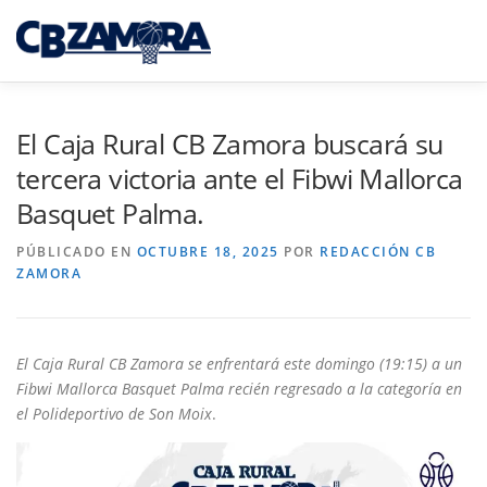
Saltar
al
Menú
contenido
INICIO
TORNEO 3×3 TORO
El Caja Rural CB Zamora buscará su
tercera victoria ante el Fibwi Mallorca
Basquet Palma.
CAJA RURAL CB ZAMORA
PÚBLICADO EN
OCTUBRE 18, 2025
POR
REDACCIÓN CB
ZAMORA
CAMPUS INTERPUEBLOS
CANTERA CBZ
El Caja Rural CB Zamora se enfrentará este domingo (19:15) a un
NOTICIAS
SEDE VIRTUAL
Fibwi Mallorca Basquet Palma recién regresado a la categoría en
el Polideportivo de Son Moix
.