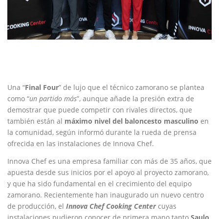
Una “
Final Four
” de lujo que el técnico zamorano se plantea
como “
un partido más
”, aunque añade la presión extra de
demostrar que puede competir con rivales directos, que
también están al
máximo nivel del baloncesto masculino
en
la comunidad, según informó durante la rueda de prensa
ofrecida en las instalaciones de Innova Chef.
Innova Chef es una empresa familiar con más de 35 años, que
apuesta desde sus inicios por el apoyo al proyecto zamorano,
y que ha sido fundamental en el crecimiento del equipo
zamorano. Recientemente han inaugurado un nuevo centro
de producción, el
Innova Chef Cooking Center
cuyas
instalaciones pudieron conocer de primera mano tanto
Saulo