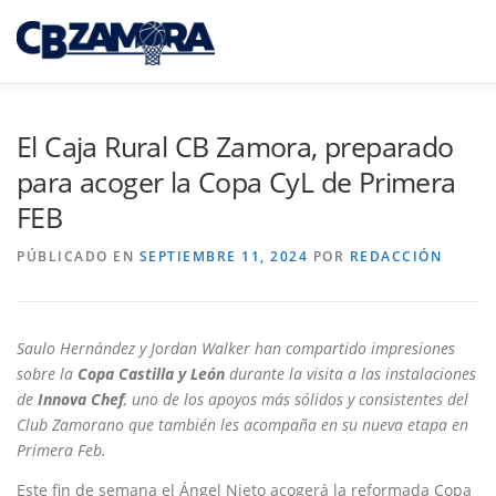
Saltar
al
Menú
contenido
INICIO
TORNEO 3×3 TORO
El Caja Rural CB Zamora, preparado
para acoger la Copa CyL de Primera
FEB
CAJA RURAL CB ZAMORA
PÚBLICADO EN
SEPTIEMBRE 11, 2024
POR
REDACCIÓN
CAMPUS INTERPUEBLOS
CANTERA CBZ
Saulo Hernández y Jordan Walker han compartido impresiones
sobre la
Copa Castilla y León
durante la visita a las instalaciones
NOTICIAS
SEDE VIRTUAL
de
Innova Chef
, uno de los apoyos más sólidos y consistentes del
Club Zamorano que también les acompaña en su nueva etapa en
Primera Feb.
Este fin de semana el Ángel Nieto acogerá la reformada Copa