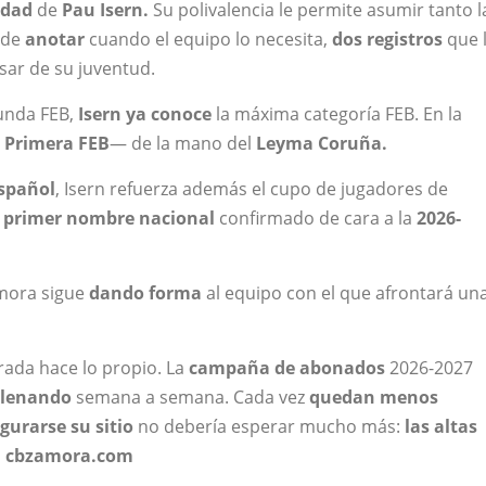
idad
de
Pau Isern.
Su polivalencia le permite asumir tanto l
 de
anotar
cuando el equipo lo necesita,
dos registros
que 
sar de su juventud.
unda FEB,
Isern ya conoce
la máxima categoría FEB. En la
y
Primera FEB
— de la mano del
Leyma Coruña.
spañol
, Isern refuerza además el cupo de jugadores de
l
primer nombre nacional
confirmado de cara a la
2026-
amora sigue
dando forma
al equipo con el que afrontará un
grada hace lo propio. La
campaña de abonados
2026-2027
llenando
semana a semana. Cada vez
quedan menos
gurarse su sitio
no debería esperar mucho más:
las altas
en cbzamora.com