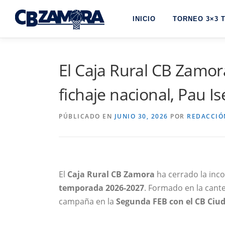
Saltar
al
INICIO
TORNEO 3×3 
contenido
El Caja Rural CB Zamor
fichaje nacional, Pau Is
PÚBLICADO EN
JUNIO 30, 2026
POR
REDACCIÓ
El
Caja Rural CB Zamora
ha cerrado la inc
temporada 2026-2027
. Formado en la cante
campaña en la
Segunda FEB con el CB Ciud