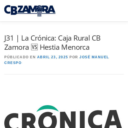
Saltar
al
Menú
contenido
INICIO
TORNEO 3×3 TORO
J31 | La Crónica: Caja Rural CB
Zamora 🆚 Hestia Menorca
CAJA RURAL CB ZAMORA
PÚBLICADO EN
ABRIL 23, 2025
POR
JOSÉ MANUEL
CRESPO
CAMPUS INTERPUEBLOS
CANTERA CBZ
NOTICIAS
SEDE VIRTUAL