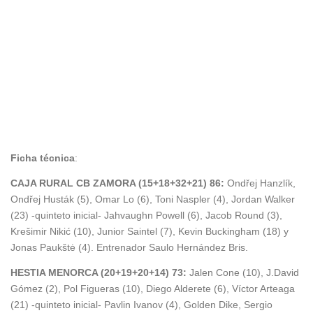
Caja Rural CB Zamora
basket
average
Caja
Rural CB Zamora
Ficha técnica
:
CAJA RURAL CB ZAMORA (15+18+32+21) 86:
Ondřej Hanzlík,
Ondřej Husták (5), Omar Lo (6), Toni Naspler (4), Jordan Walker
(23) -quinteto inicial- Jahvaughn Powell (6), Jacob Round (3),
Krešimir Nikić (10), Junior Saintel (7), Kevin Buckingham (18) y
Jonas Paukštė (4). Entrenador Saulo Hernández Bris.
HESTIA MENORCA (20+19+20+14) 73:
Jalen Cone (10), J.David
Gómez (2), Pol Figueras (10), Diego Alderete (6), Víctor Arteaga
(21) -quinteto inicial- Pavlin Ivanov (4), Golden Dike, Sergio