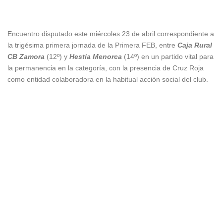
Encuentro disputado este miércoles 23 de abril correspondiente a
la trigésima primera jornada de la Primera FEB, entre
Caja Rural
CB Zamora
(12º) y
Hestia Menorca
(14º) en un partido vital para
la permanencia en la categoría, con la presencia de Cruz Roja
como entidad colaboradora en la habitual acción social del club.
Hestia Menorca
ligera ventaja
Hestia Menorca
Hestia Menorca
Caja Rural CB Zamora