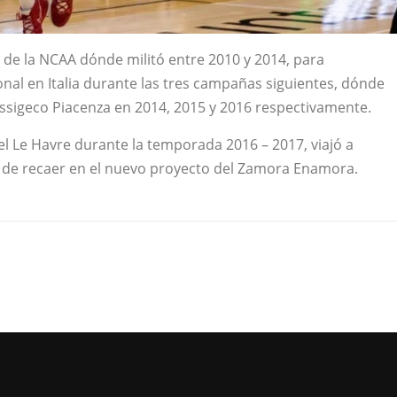
de la NCAA dónde militó entre 2010 y 2014, para
al en Italia durante las tres campañas siguientes, dónde
Assigeco Piacenza en 2014, 2015 y 2016 respectivamente.
l Le Havre durante la temporada 2016 – 2017, viajó a
s de recaer en el nuevo proyecto del Zamora Enamora.