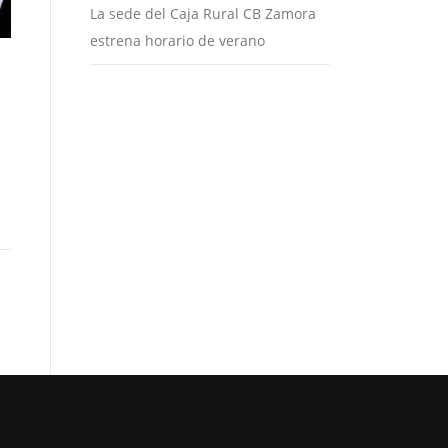
La sede del Caja Rural CB Zamora
estrena horario de verano