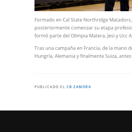
Formado en Cal State Northridge Matadors, 
posteriormente comenzar su etapa profesion
formó parte del Olimpia Matera, Jesi y Ucc 
Tras una campaña en Francia, de la mano de
Hungría, Alemania y finalmente Suiza, ante
PUBLICADO EL
CB ZAMORA