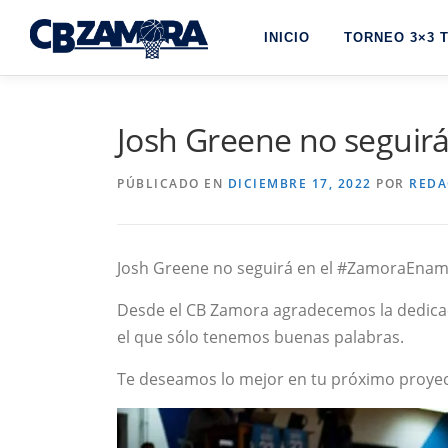
Saltar
al
INICIO
TORNEO 3×3 
contenido
Josh Greene no seguir
PÚBLICADO EN
DICIEMBRE 17, 2022
POR
REDA
Josh Greene no seguirá en el #ZamoraEnam
Desde el CB Zamora agradecemos la dedicac
el que sólo tenemos buenas palabras.
Te deseamos lo mejor en tu próximo proyec