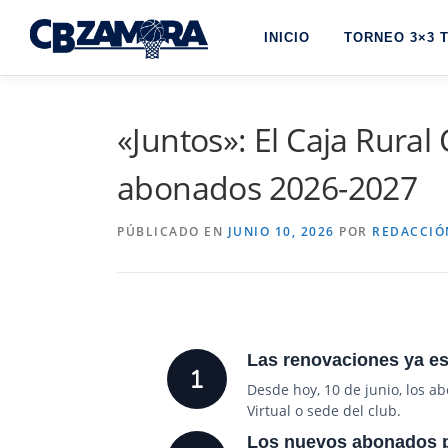
Saltar
al
INICIO
TORNEO 3×3 
contenido
«Juntos»: El Caja Rur
abonados 2026-2027
PÚBLICADO EN
JUNIO 10, 2026
POR
REDACCIÓ
Las renovaciones ya es
Desde hoy, 10 de junio, los a
Virtual o sede del club.
Los nuevos abonados po