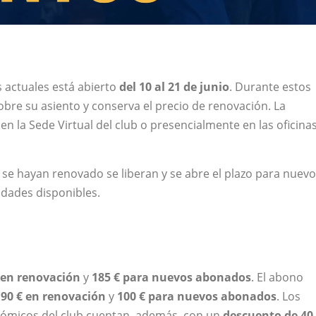
 actuales está abierto
del 10 al 21 de junio
. Durante estos
bre su asiento y conserva el precio de renovación. La
n la Sede Virtual del club o presencialmente en las oficina
o se hayan renovado se liberan y se abre el plazo para nuev
idades disponibles.
 en renovación
y
185 € para nuevos abonados
. El abono
a
90 € en renovación
y
100 € para nuevos abonados
. Los
nómicos del club cuentan, además, con un
descuento de 40