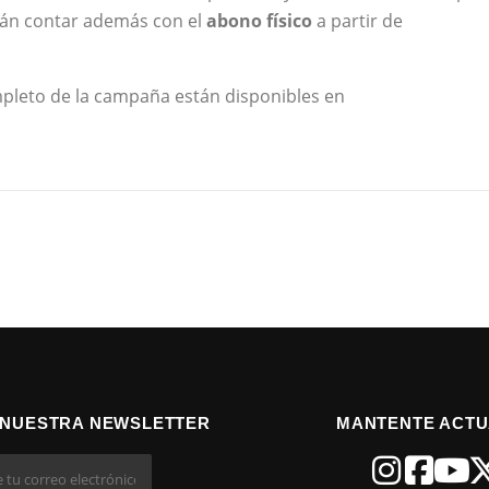
drán contar además con el
abono físico
a partir de
completo de la campaña están disponibles en
 NUESTRA NEWSLETTER
MANTENTE ACTU