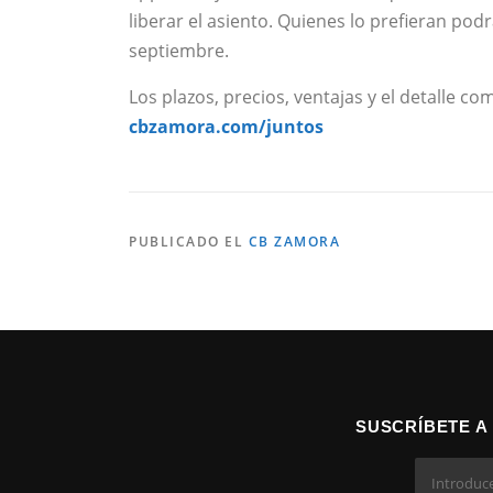
liberar el asiento. Quienes lo prefieran po
septiembre.
Los plazos, precios, ventajas y el detalle 
cbzamora.com/juntos
PUBLICADO EL
CB ZAMORA
SUSCRÍBETE A