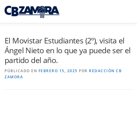
Saltar
al
Menú
contenido
INICIO
TORNEO 3×3 TORO
El Movistar Estudiantes (2º), visita el
Ángel Nieto en lo que ya puede ser el
partido del año.
CAJA RURAL CB ZAMORA
PÚBLICADO EN
FEBRERO 15, 2025
POR
REDACCIÓN CB
ZAMORA
CAMPUS INTERPUEBLOS
CANTERA CBZ
NOTICIAS
SEDE VIRTUAL