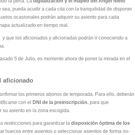
ido la pena. La
digitalización y el mapeo del Ángel Nieto
sea, pueda acudir a cada cita con la tranquilidad de disponer
usuarios ocasionales podrán adquirir su asiento para cada
 mapa actualizado en tiempo real.
y que los aficionados y aficionadas podrán ir conociendo a
ña.
asado 5 de Julio, es momento ahora de poner la mirada en el
l aficionado
n confirmar los primeros abonos de temporada. Para ello, deberán
tificarse con el
DNI de la preinscripción
, para que
r su asiento en la zona escogida.
s restricciones para garantizar la
disposición óptima de los
ar huecos entre asientos o seleccionar asientos de forma
no-