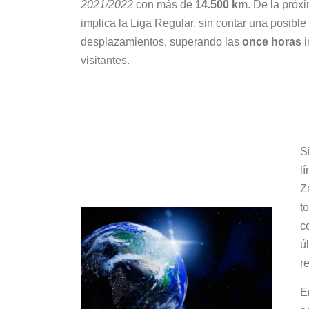
2021/2022
con más de
14.500 km
. De la pró
implica la Liga Regular, sin contar una posibl
desplazamientos, superando las
once horas
i
visitantes.
S
l
Z
t
c
ú
r
E