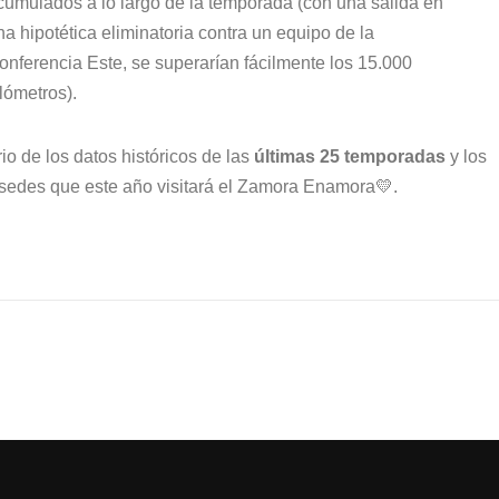
cumulados a lo largo de la temporada (con una salida en
na hipotética eliminatoria contra un equipo de la
onferencia Este, se superarían fácilmente los 15.000
ilómetros).
o de los datos históricos de las
últimas 25 temporadas
y los
 sedes que este año visitará el Zamora Enamora💛.