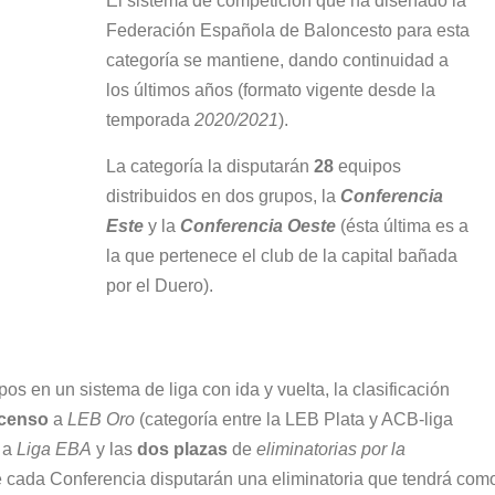
El sistema de competición que ha diseñado la
Federación Española de Baloncesto para esta
categoría se mantiene, dando continuidad a
los últimos años (formato vigente desde la
temporada
2020/2021
).
La categoría la disputarán
28
equipos
distribuidos en dos grupos, la
Conferencia
Este
y la
Conferencia Oeste
(ésta última es a
la que pertenece el club de la capital bañada
por el Duero).
pos en un sistema de liga con ida y vuelta, la clasificación
scenso
a
LEB Oro
(categoría entre la LEB Plata y ACB-liga
 a
Liga EBA
y las
dos plazas
de
eliminatorias por la
de cada Conferencia disputarán una eliminatoria que tendrá com