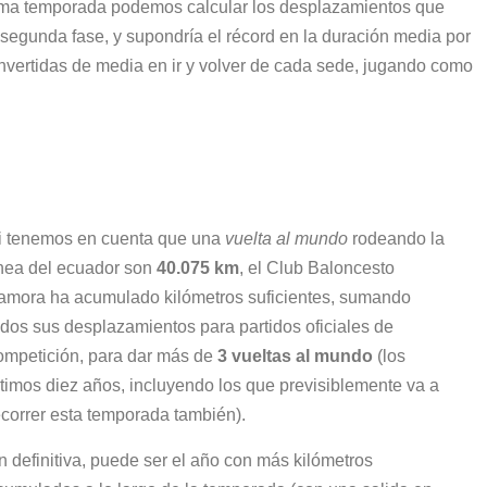
xima temporada podemos calcular los desplazamientos que
e segunda fase, y supondría el récord en la duración media por
nvertidas de media en ir y volver de cada sede, jugando como
i tenemos en cuenta que una
vuelta al mundo
rodeando la
ínea del ecuador son
40.075 km
, el Club Baloncesto
amora ha acumulado kilómetros suficientes, sumando
odos sus desplazamientos para partidos oficiales de
ompetición, para dar más de
3 vueltas al mundo
(los
ltimos diez años, incluyendo los que previsiblemente va a
ecorrer esta temporada también).
n definitiva, puede ser el año con más kilómetros