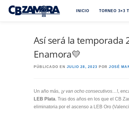
Saltar
INICIO
TORNEO 3×3 
al
contenido
Así será la temporada 
Enamora💛
PÚBLICADO EN
JULIO 28, 2023
POR
JOSÉ MA
Un año más, ¡
y van ocho consecutivos…
!, en
LEB Plata
. Tras dos años en los que el CB Z
eliminatoria por el ascenso a LEB Oro (Valenc