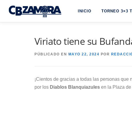
Saltar
INICIO
TORNEO 3×3 
al
contenido
Viriato tiene su Bufan
PÚBLICADO EN
MAYO 22, 2024
POR
REDACCI
¡Cientos de gracias a todas las personas que 
por los
Diablos Blanquiazules
en la Plaza de 