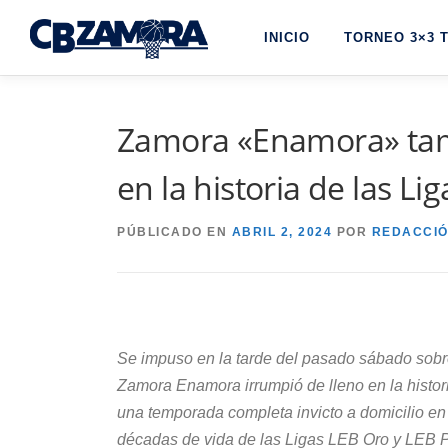
Saltar
INICIO
TORNEO 3×3 
al
contenido
Zamora «Enamora» tamb
en la historia de las Li
PÚBLICADO EN
ABRIL 2, 2024
POR
REDACCI
Se impuso en la tarde del pasado sábado sobre l
Zamora Enamora irrumpió de lleno en la historia
una temporada completa invicto a domicilio en 
décadas de vida de las Ligas LEB Oro y LEB Pl