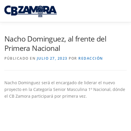
Saltar
al
Menú
contenido
INICIO
TORNEO 3×3 TORO
Nacho Dominguez, al frente del
Primera Nacional
CAJA RURAL CB ZAMORA
PÚBLICADO EN
JULIO 27, 2023
POR
REDACCIÓN
CAMPUS INTERPUEBLOS
CANTERA CBZ
Nacho Dominguez será el encargado de liderar el nuevo
proyecto en la Categoría Senior Masculina 1º Nacional, dónde
el CB Zamora participará por primera vez.
NOTICIAS
SEDE VIRTUAL